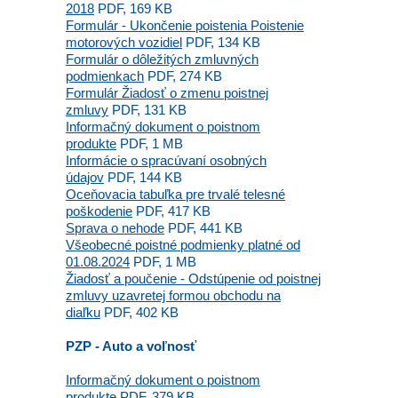
2018
PDF, 169 KB
Formulár - Ukončenie poistenia Poistenie
motorových vozidiel
PDF, 134 KB
Formulár o dôležitých zmluvných
podmienkach
PDF, 274 KB
Formulár Žiadosť o zmenu poistnej
zmluvy
PDF, 131 KB
Informačný dokument o poistnom
produkte
PDF, 1 MB
Informácie o spracúvaní osobných
údajov
PDF, 144 KB
Oceňovacia tabuľka pre trvalé telesné
poškodenie
PDF, 417 KB
Sprava o nehode
PDF, 441 KB
Všeobecné poistné podmienky platné od
01.08.2024
PDF, 1 MB
Žiadosť a poučenie - Odstúpenie od poistnej
zmluvy uzavretej formou obchodu na
diaľku
PDF, 402 KB
PZP - Auto a voľnosť
Informačný dokument o poistnom
produkte
PDF, 379 KB