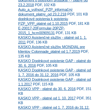
dokument o poistnom produkte - - platný od
23.2.2018
PDF, 102 KB
Auto_a_voľnosť_PZP_informačný
dokument_platný_od 23.2.218
PDF, 101 KB
doplnkové poistenia k poisteniu
PZP_VPP_platné od 1.10.2015
PDF, 181 KB
E-20017-20Formular-20PZP-
2015_1_hcm00909131
PDF, 131 KB
KASKO Asistenčné služby - platné od 1. 1.
2011
PDF, 136 KB
KASKO Asistenčné služby MONDIAL pre
klientov Colonnade_platné od 1.7.2019
PDF,
135 KB
KASKO Doplnkové poistenie GAP - platné do
30. 6. 2016
PDF, 105 KB
KASKO Doplnkové poistenie GAP - platné od
1. 7. 2016 do 31.12. 2016
PDF, 105 KB
KASKO Doplnkové poistenie GAP - platné od
1.1.2017
PDF, 115 KB
KASKO VPP - platné do 30. 6. 2016
PDF, 151
KB
KASKO VPP - platné od 1. 10. 2017
PDF, 351
KB
KASKO VPP - platné od 1. 7. 2016 do 31.12.