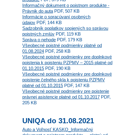
Informačný dokument o poistnom produkte -
Právnik do auta
PDF, 507 KB
Informácie o spracúvaní osobných
údajov
PDF, 144 KB
Sadzobník poplatkov spojených so správou
poistných zmlúv
PDF, 119 KB
Správa o nehode
PDF, 179 KB
Všeobecné poistné podmienky platné od
01.08.2024
PDF, 258 KB
Všeobecné poistné podmienky pre doplnkové
poistenia k poisteniu PZPMV – 2015 platné od
01.10.2015
PDF, 190 KB
Všeobecné poistné podmienky pre doplnkové
poistenie čelného skla k poisteniu PZPMV
platné od 01.10.2015
PDF, 147 KB
Všeobecné poistné podmienky pre poistenie
právnej asistencie platné od 01.10.2017
PDF,
205 KB
UNIQA do 31.08.2021
Auto a Voľnosť KASKO_Informačný