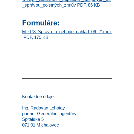
_správou_poistných_zmlúv
PDF, 86 KB
Formuláre:
M_078_Sprava_o_nehode_nahlad_06_21mrix
PDF, 179 KB
Kontaktné údaje:
Ing. Radovan Lehotay
partner Generálnej agentúry
Špitálska 5
071 01 Michalovce