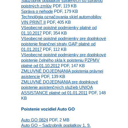
Sadzobník poplatkov spojených so správou
poistných zmlúv
PDF, 119 KB
Správa o nehode
PDF, 179 KB
Technológia označovania skiel automobilov
VIN PRINT II
PDF, 405 KB
Všeobecné poistné podmienky platné od
01.10.2017
PDF, 354 KB
Všeobecné poistné podmienky pre doplnkové
poistenie finančnej straty GAP platné od
01.01.2017
PDF, 112 KB
Všeobecné poistné podmienky pre doplnkové
poistenie čelného skla k poisteniu PZPMV
platné od 01.10.2012
PDF, 147 KB
ZMLUVNÉ DOJEDNANIA poistenia právnej
asistencie
PDF, 139 KB
ZMLUVNÉ DOJEDNANIA pre doplnkové
poistenie asistenčných služieb UNIQA
ASSISTANCE platné od 01.01.2011
PDF, 148
KB
Poistenie vozidiel Auto GO
Auto GO 0824
PDF, 2 MB
Auto GO – Sadzobník poplatkov 1. 9.