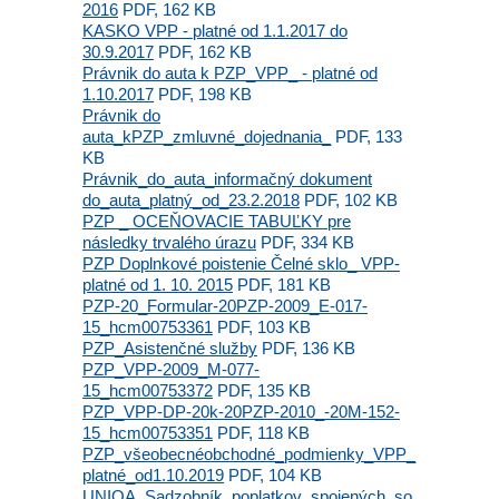
2016
PDF, 162 KB
KASKO VPP - platné od 1.1.2017 do
30.9.2017
PDF, 162 KB
Právnik do auta k PZP_VPP_ - platné od
1.10.2017
PDF, 198 KB
Právnik do
auta_kPZP_zmluvné_dojednania_
PDF, 133
KB
Právnik_do_auta_informačný dokument
do_auta_platný_od_23.2.2018
PDF, 102 KB
PZP _ OCEŇOVACIE TABUĽKY pre
následky trvalého úrazu
PDF, 334 KB
PZP Doplnkové poistenie Čelné sklo_ VPP-
platné od 1. 10. 2015
PDF, 181 KB
PZP-20_Formular-20PZP-2009_E-017-
15_hcm00753361
PDF, 103 KB
PZP_Asistenčné služby
PDF, 136 KB
PZP_VPP-2009_M-077-
15_hcm00753372
PDF, 135 KB
PZP_VPP-DP-20k-20PZP-2010_-20M-152-
15_hcm00753351
PDF, 118 KB
PZP_všeobecnéobchodné_podmienky_VPP_
platné_od1.10.2019
PDF, 104 KB
UNIQA_Sadzobník_poplatkov_spojených_so